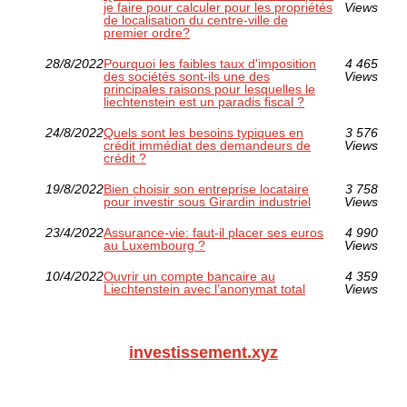
je faire pour calculer pour les propriétés
Views
de localisation du centre-ville de
premier ordre?
28/8/2022
Pourquoi les faibles taux d'imposition
4 465
des sociétés sont-ils une des
Views
principales raisons pour lesquelles le
liechtenstein est un paradis fiscal ?
24/8/2022
Quels sont les besoins typiques en
3 576
crédit immédiat des demandeurs de
Views
crédit ?
19/8/2022
Bien choisir son entreprise locataire
3 758
pour investir sous Girardin industriel
Views
23/4/2022
Assurance-vie: faut-il placer ses euros
4 990
au Luxembourg ?
Views
10/4/2022
Ouvrir un compte bancaire au
4 359
Liechtenstein avec l’anonymat total
Views
investissement.xyz