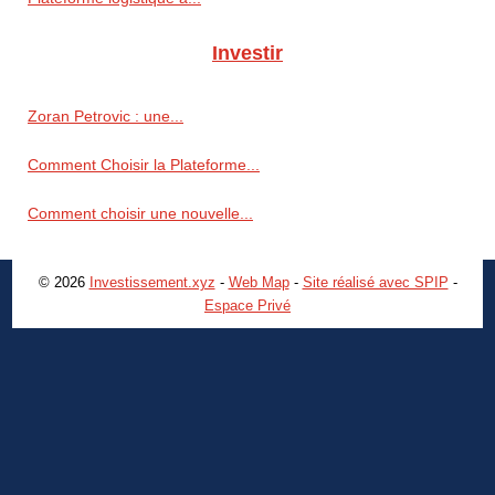
Investir
Zoran Petrovic : une...
Comment Choisir la Plateforme...
Comment choisir une nouvelle...
© 2026
Investissement.xyz
-
Web Map
-
Site réalisé avec SPIP
-
Espace Privé