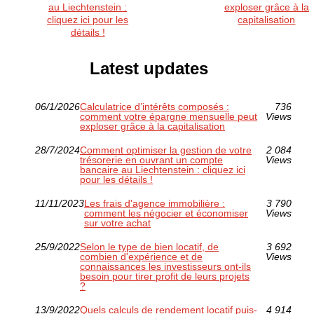
au Liechtenstein :
exploser grâce à la
cliquez ici pour les
capitalisation
détails !
Latest updates
06/1/2026
Calculatrice d’intérêts composés :
736
comment votre épargne mensuelle peut
Views
exploser grâce à la capitalisation
28/7/2024
Comment optimiser la gestion de votre
2 084
trésorerie en ouvrant un compte
Views
bancaire au Liechtenstein : cliquez ici
pour les détails !
11/11/2023
Les frais d'agence immobilière :
3 790
comment les négocier et économiser
Views
sur votre achat
25/9/2022
Selon le type de bien locatif, de
3 692
combien d'expérience et de
Views
connaissances les investisseurs ont-ils
besoin pour tirer profit de leurs projets
?
13/9/2022
Quels calculs de rendement locatif puis-
4 914