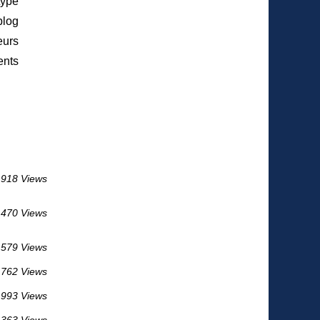
type
blog
eurs
ents
 918 Views
 470 Views
 579 Views
 762 Views
 993 Views