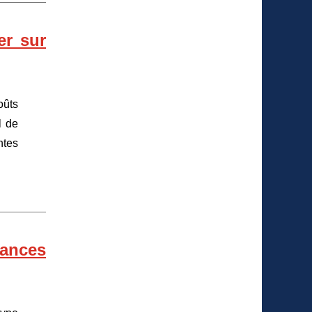
er sur
oûts
l de
ntes
sances