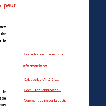
e peut
cace
otre
e la
Les aides financières pour...
Informations
Calculatrice d’intérêts...
Découvrez l'application...
r le
t de
Comment optimiser la gestion...
eurs