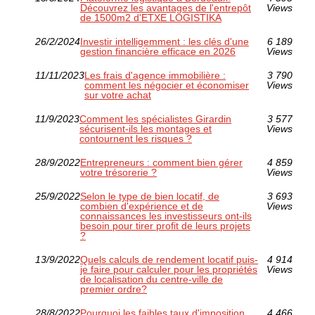
Découvrez les avantages de l'entrepôt
Views
de 1500m2 d'ETXE LOGISTIKA
26/2/2024
Investir intelligemment : les clés d'une
6 189
gestion financière efficace en 2026
Views
11/11/2023
Les frais d'agence immobilière :
3 790
comment les négocier et économiser
Views
sur votre achat
11/9/2023
Comment les spécialistes Girardin
3 577
sécurisent-ils les montages et
Views
contournent les risques ?
28/9/2022
Entrepreneurs : comment bien gérer
4 859
votre trésorerie ?
Views
25/9/2022
Selon le type de bien locatif, de
3 693
combien d'expérience et de
Views
connaissances les investisseurs ont-ils
besoin pour tirer profit de leurs projets
?
13/9/2022
Quels calculs de rendement locatif puis-
4 914
je faire pour calculer pour les propriétés
Views
de localisation du centre-ville de
premier ordre?
28/8/2022
Pourquoi les faibles taux d'imposition
4 466