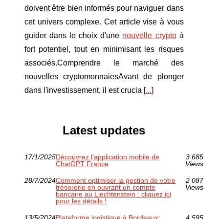
doivent être bien informés pour naviguer dans
cet univers complexe. Cet article vise à vous
guider dans le choix d'une
nouvelle crypto
à
fort potentiel, tout en minimisant les risques
associés.Comprendre le marché des
nouvelles cryptomonnaiesAvant de plonger
dans l'investissement, il est crucia [
...
]
Latest updates
17/1/2025
Découvrez l'application mobile de
3 685
ChatGPT France
Views
28/7/2024
Comment optimiser la gestion de votre
2 087
trésorerie en ouvrant un compte
Views
bancaire au Liechtenstein : cliquez ici
pour les détails !
13/5/2024
Plateforme logistique à Bordeaux:
4 595